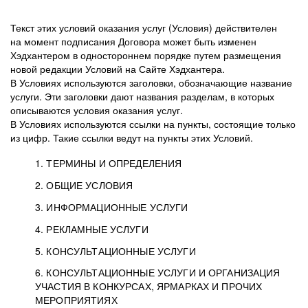
Текст этих условий оказания услуг (Условия) действителен
на момент подписания Договора может быть изменен
Хэдхантером в одностороннем порядке путем размещения
новой редакции Условий на Сайте Хэдхантера.
В Условиях используются заголовки, обозначающие название
услуги. Эти заголовки дают названия разделам, в которых
описываются условия оказания услуг.
В Условиях используются ссылки на пункты, состоящие только
из цифр. Такие ссылки ведут на пункты этих Условий.
1. ТЕРМИНЫ И ОПРЕДЕЛЕНИЯ
2. ОБЩИЕ УСЛОВИЯ
3. ИНФОРМАЦИОННЫЕ УСЛУГИ
1.1. Хэдхантер, или
Хэдхантер, ООО
4. РЕКЛАМНЫЕ УСЛУГИ
HeadHunter, или
«Хэдхантер», ИНН
2.1. Типы и статусы регистрации
5. КОНСУЛЬТАЦИОННЫЕ УСЛУГИ
Исполнитель
7718620740, адрес:
Типы регистрации
3.1. Предоставление доступа к базе данных
2.2. Активация услуг
6. КОНСУЛЬТАЦИОННЫЕ УСЛУГИ И ОРГАНИЗАЦИЯ
125047, г. Москва,
резюме с предложениями Соискателей
Описание и активация
УЧАСТИЯ В КОНКУРСАХ, ЯРМАРКАХ И ПРОЧИХ
2.1.1. Заказчику может быть присвоен один
4.0. Общие условия оказания рекламных услуг
внутригородская
о трудоустройстве с возможностью просмотра
МЕРОПРИЯТИЯХ
из Типов регистраций.
территория
4.0.1. Хэдхантер оказывает Заказчику услугу