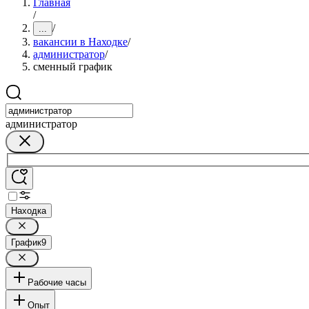
Главная
/
/
...
вакансии в Находке
/
администратор
/
сменный график
администратор
Находка
График
9
Рабочие часы
Опыт