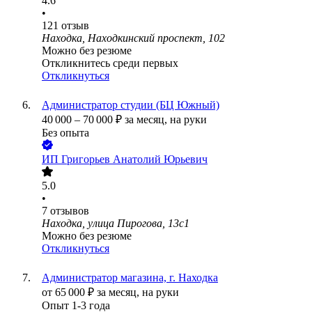
4.6
•
121
отзыв
Находка, Находкинский проспект, 102
Можно без резюме
Откликнитесь среди первых
Откликнуться
Администратор студии (БЦ Южный)
40 000
–
70 000
₽
за месяц,
на руки
Без опыта
ИП
Григорьев Анатолий Юрьевич
5.0
•
7
отзывов
Находка, улица Пирогова, 13с1
Можно без резюме
Откликнуться
Администратор магазина, г. Находка
от
65 000
₽
за месяц,
на руки
Опыт 1-3 года