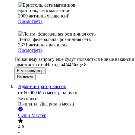
Бристоль, сеть магазинов
2909
активных вакансий
Посмотреть
Лента, федеральная розничная сеть
2371
активная вакансия
Посмотреть
По вашему запросу ещё будут появляться новые вакансии
администратор
Находка
4/4
4/3
еще 8
В мессенджер
На почту
Администратор-кассир
от
60 000
₽
за месяц,
на руки
Без опыта
Выплаты: Два раза в месяц
Суши Мастер
4.6
•