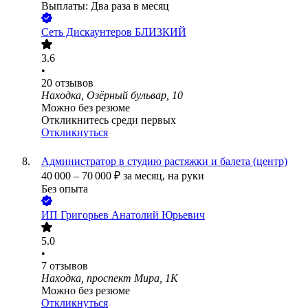
Выплаты: Два раза в месяц
Сеть Дискаунтеров БЛИЗКИЙ
3.6
•
20
отзывов
Находка, Озёрный бульвар, 10
Можно без резюме
Откликнитесь среди первых
Откликнуться
Администратор в студию растяжки и балета (центр)
40 000
–
70 000
₽
за месяц,
на руки
Без опыта
ИП
Григорьев Анатолий Юрьевич
5.0
•
7
отзывов
Находка, проспект Мира, 1К
Можно без резюме
Откликнуться