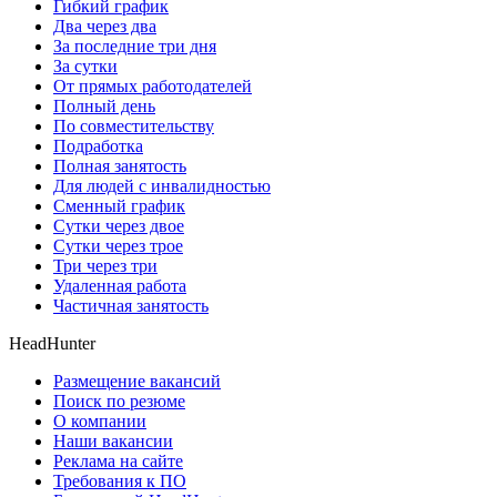
Гибкий график
Два через два
За последние три дня
За сутки
От прямых работодателей
Полный день
По совместительству
Подработка
Полная занятость
Для людей с инвалидностью
Сменный график
Сутки через двое
Сутки через трое
Три через три
Удаленная работа
Частичная занятость
HeadHunter
Размещение вакансий
Поиск по резюме
О компании
Наши вакансии
Реклама на сайте
Требования к ПО