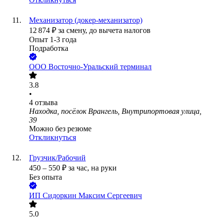
Механизатор (докер-механизатор)
12 874
₽
за смену,
до вычета налогов
Опыт 1-3 года
Подработка
ООО
Восточно-Уральский терминал
3.8
•
4
отзыва
Находка, посёлок Врангель, Внутрипортовая улица,
39
Можно без резюме
Откликнуться
Грузчик/Рабочий
450
–
550
₽
за час,
на руки
Без опыта
ИП
Сидоркин Максим Сергеевич
5.0