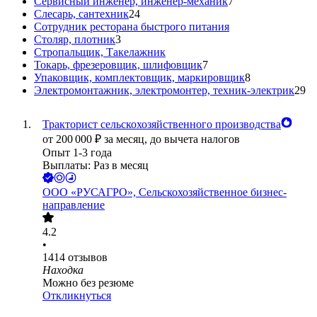
Сервисный инженер, инженер-механик
7
Слесарь, сантехник
24
Сотрудник ресторана быстрого питания
Столяр, плотник
3
Стропальщик, Такелажник
Токарь, фрезеровщик, шлифовщик
7
Упаковщик, комплектовщик, маркировщик
8
Электромонтажник, электромонтер, техник-электрик
29
Тракторист сельскохозяйственного производства
от
200 000
₽
за месяц,
до вычета налогов
Опыт 1-3 года
Выплаты: Раз в месяц
ООО
«РУСАГРО», Сельскохозяйственное бизнес-
направление
4.2
•
1414
отзывов
Находка
Можно без резюме
Откликнуться