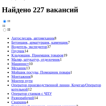
Найдено 227 вакансий
Автослесарь, автомеханик
8
Бетонщик, арматурщик, каменщик
7
Водитель, экспедитор
37
Грузчик
14
Кладовщик, Приемщик товаров
19
Маляр, штукатур, отделочник
1
Машинист
10
Механик
13
Мойщик посуды, Помощник повара
1
Монтажник
9
Монтер пути
Оператор производственной линии, Кочегар/Оператор
котельной
12
Оператор станков с ЧПУ
Разнорабочий
14
Сварщик
4