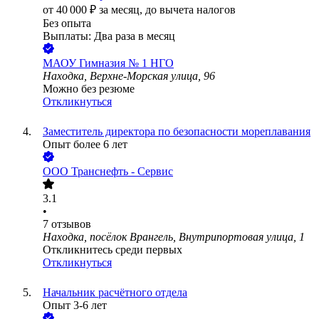
от
40 000
₽
за месяц,
до вычета налогов
Без опыта
Выплаты: Два раза в месяц
МАОУ Гимназия № 1 НГО
Находка, Верхне-Морская улица, 96
Можно без резюме
Откликнуться
Заместитель директора по безопасности мореплавания
Опыт более 6 лет
ООО
Транснефть - Сервис
3.1
•
7
отзывов
Находка, посёлок Врангель, Внутрипортовая улица, 1
Откликнитесь среди первых
Откликнуться
Начальник расчётного отдела
Опыт 3-6 лет