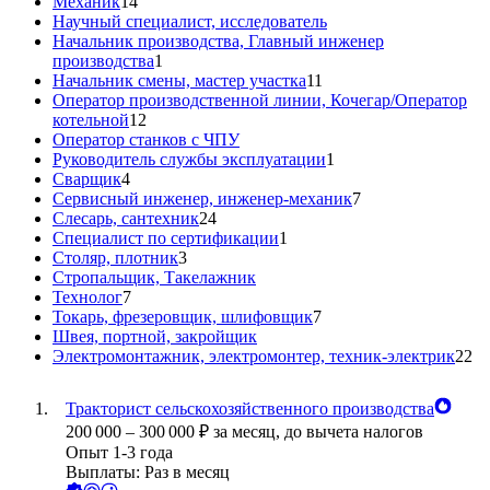
Механик
14
Научный специалист, исследователь
Начальник производства, Главный инженер
производства
1
Начальник смены, мастер участка
11
Оператор производственной линии, Кочегар/Оператор
котельной
12
Оператор станков с ЧПУ
Руководитель службы эксплуатации
1
Сварщик
4
Сервисный инженер, инженер-механик
7
Слесарь, сантехник
24
Специалист по сертификации
1
Столяр, плотник
3
Стропальщик, Такелажник
Технолог
7
Токарь, фрезеровщик, шлифовщик
7
Швея, портной, закройщик
Электромонтажник, электромонтер, техник-электрик
22
Тракторист сельскохозяйственного производства
200 000
–
300 000
₽
за месяц,
до вычета налогов
Опыт 1-3 года
Выплаты: Раз в месяц