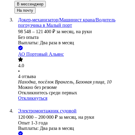
В мессенджер
На почту
Докер-механизатор/Машинист крана/Водитель
погрузчика в Малый порт
98 548
–
121 400
₽
за месяц,
на руки
Без опыта
Выплаты: Два раза в месяц
АО
Портовый Альянс
4.0
•
4
отзыва
Находка, посёлок Врангель, Базовая улица, 10
Можно без резюме
Откликнитесь среди первых
Откликнуться
Электромонтажник судовой
120 000
–
200 000
₽
за месяц,
на руки
Опыт 1-3 года
Выплаты: Два раза в месяц