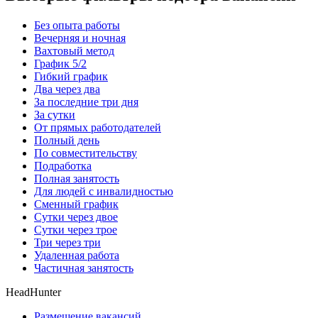
Без опыта работы
Вечерняя и ночная
Вахтовый метод
График 5/2
Гибкий график
Два через два
За последние три дня
За сутки
От прямых работодателей
Полный день
По совместительству
Подработка
Полная занятость
Для людей с инвалидностью
Сменный график
Сутки через двое
Сутки через трое
Три через три
Удаленная работа
Частичная занятость
HeadHunter
Размещение вакансий