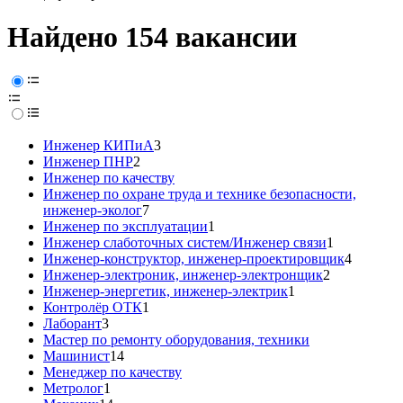
Найдено 154 вакансии
Инженер КИПиА
3
Инженер ПНР
2
Инженер по качеству
Инженер по охране труда и технике безопасности,
инженер-эколог
7
Инженер по эксплуатации
1
Инженер слаботочных систем/Инженер связи
1
Инженер-конструктор, инженер-проектировщик
4
Инженер-электроник, инженер-электронщик
2
Инженер-энергетик, инженер-электрик
1
Контролёр ОТК
1
Лаборант
3
Мастер по ремонту оборудования, техники
Машинист
14
Менеджер по качеству
Метролог
1