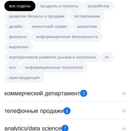
все отделы
продукты и проекты
разработка
развитие бизнеса и продажи
тестирование
дизайн
клиентский сервис
аналитика
финансы
информационная безопасность
маркетинг
корпоративное развитие рынков и капиталов
hr
axo
информационные технологии
юриспруденция
коммерческий департамент
9
Key Account Manager (EdTech)
телефонные продажи
8
HeadHunter::Коммерческий департамент
вчера
Специалист телемаркетинга
analytics/data science
150000 ₽
7