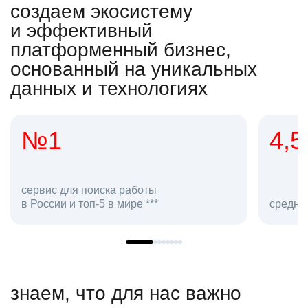
создаем экосистему
и эффективный
платформенный бизнес,
основанный на уникальных
данных и технологиях
4,5
2
сотр
средняя оценка hh.ru как работодателя **
в hh.
знаем, что для нас важно