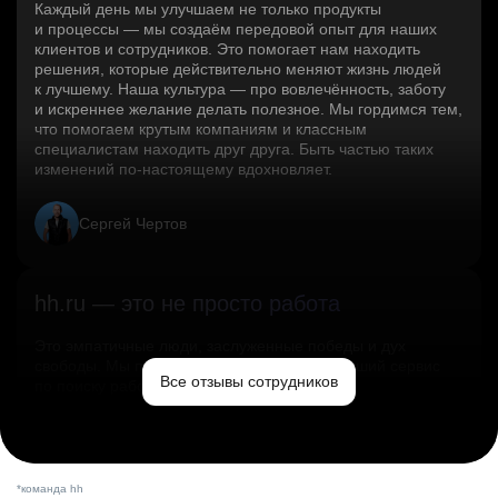
Каждый день мы улучшаем не только продукты
и процессы — мы создаём передовой опыт для наших
клиентов и сотрудников. Это помогает нам находить
решения, которые действительно меняют жизнь людей
к лучшему. Наша культура — про вовлечённость, заботу
и искреннее желание делать полезное. Мы гордимся тем,
что помогаем крутым компаниям и классным
специалистам находить друг друга. Быть частью таких
изменений по‑настоящему вдохновляет.
Сергей Чертов
hh.ru — это не просто работа
Это эмпатичные люди, заслуженные победы и дух
свободы. Мы помогаем миру и создаём лучший сервис
Все отзывы сотрудников
по поиску работы в стране.
Ольга Емельянова
*команда hh