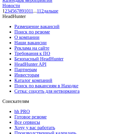
Календарь мероприятий
Новости
1
2
3
4
5
6
7
8
9
10
11
...
112
дальше
HeadHunter
Размещение вакансий
Поиск по резюме
О компании
Наши вакансии
Реклама на сайте
Требования к ПО
Безопасный HeadHunter
HeadHunter API
Партнерам
Инвесторам
Каталог компаний
Поиск по вакансиям в Находке
Сетка: соцсеть для нетворкинга
Соискателям
hh PRO
Готовое резюме
Все сервисы
Хочу у вас работать
Производственный календарь