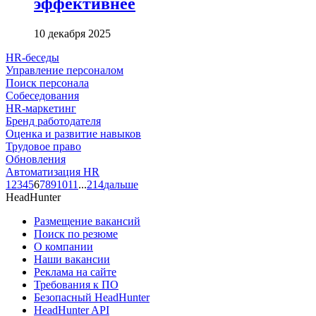
эффективнее
10 декабря 2025
HR-беседы
Управление персоналом
Поиск персонала
Собеседования
HR-маркетинг
Бренд работодателя
Оценка и развитие навыков
Трудовое право
Обновления
Автоматизация HR
1
2
3
4
5
6
7
8
9
10
11
...
214
дальше
HeadHunter
Размещение вакансий
Поиск по резюме
О компании
Наши вакансии
Реклама на сайте
Требования к ПО
Безопасный HeadHunter
HeadHunter API