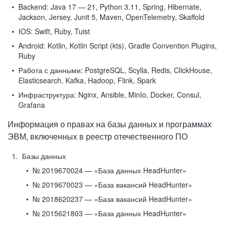
Backend:
Java 17 — 21, Python 3.11, Spring, Hibernate,
Jackson, Jersey, Junit 5, Maven, OpenTelemetry, Skaffold
IOS:
Swift, Ruby, Tuist
Android:
Kotlin, Kotlin Script (kts), Gradle Convention Plugins,
Ruby
Работа с данными:
PostgreSQL, Scylla, Redis, ClickHouse,
Elasticsearch, Kafka, Hadoop, Flink, Spark
Инфраструктура:
Nginx, Ansible, MinIo, Docker, Consul,
Grafana
Информация о правах на базы данных и программах
ЭВМ, включенных в реестр отечественного ПО
Базы данных
№ 2019670024 — «База данных HeadHunter»
№ 2019670023 — «База вакансий HeadHunter»
№ 2018620237 — «База вакансий HeadHunter»
№ 2015621803 — «База данных HeadHunter»