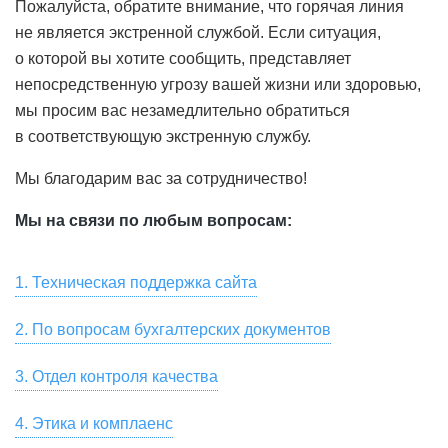
Пожалуйста, обратите внимание, что горячая линия
не является экстренной службой. Если ситуация,
о которой вы хотите сообщить, представляет
непосредственную угрозу вашей жизни или здоровью,
мы просим вас незамедлительно обратиться
в соответствующую экстренную службу.
Мы благодарим вас за сотрудничество!
Мы на связи по любым вопросам:
1. Техническая поддержка сайта
Для связи со службой технической поддержки
2. По вопросам бухгалтерских документов
пользователей, для замечаний по работе сайта и
Скачать сканы бухгалтерских документов, актов сверки,
предложений по улучшению качества услуг,
3. Отдел контроля качества
заказать их оригиналы вы можете в разделе «Мой Счет
предоставляемых HeadHunter, пожалуйста, напишите
Если вы хотите оставить отзыв о сервисе или
— Акты» онлайн-кабинета вашей компании на hh.ru.
на почту
4. Этика и комплаенс
support@hh.ru
или позвоните по номеру
появились замечания, пожелания, касающиеся
Также вы можете написать на почту
spp1doc@hh.ru
или