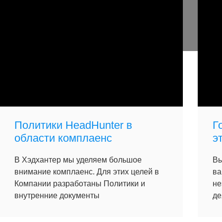
Политики HeadHunter в
Г
области комплаенс
э
В Хэдхантер мы уделяем большое
Вы
внимание комплаенс. Для этих целей в
ва
Компании разработаны Политики и
не
внутренние документы
де