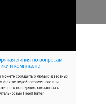
орячая линия по вопросам
тики и комплаенс
 можете сообщить о любых известных
м фактах недобросовестного или
этичного поведения, связанных с
ятельностью HeadHunter